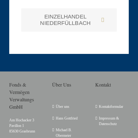
EINZELHANDEL
NIEDERFÜLLBACH
Fonds &
Über Uns
Kontakt
Vermögen
Verwaltungs
GmbH
Über uns
Kontaktformular
Hans Gottfried
Impressum &
Am Hochacker 3
Datenschutz
Pavillon 1
Michael B.
85630 Grasbrunn
Obermeier