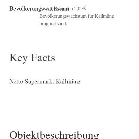
Bevölkerungswachstum
Bis 2028 werden 5,0 %
Bevölkerungswachstum für Kallmünz
prognostiziert.
Key Facts
Netto Supermarkt Kallmünz
Objektbeschreibung